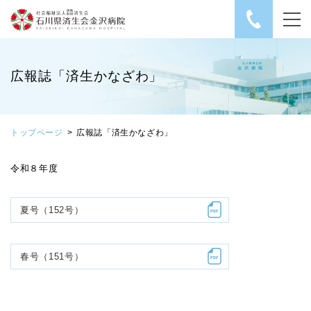
社会福祉法人 恩賜財
広報誌「済生かなざわ」
トップページ
広報誌「済生かなざわ」
令和８年度
夏号（152号）
春号（151号）