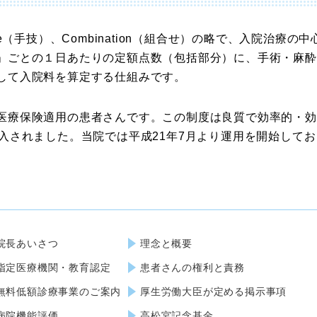
cedure（手技）、Combination（組合せ）の略で、入院治
」ごとの１日あたりの定額点数（包括部分）に、手術・麻酔
して入院料を算定する仕組みです。
医療保険適用の患者さんです。この制度は良質で効率的・効
入されました。当院では平成21年7月より運用を開始して
院長あいさつ
理念と概要
指定医療機関・教育認定
患者さんの権利と責務
無料低額診療事業のご案内
厚生労働大臣が定める掲示事項
病院機能評価
高松宮記念基金