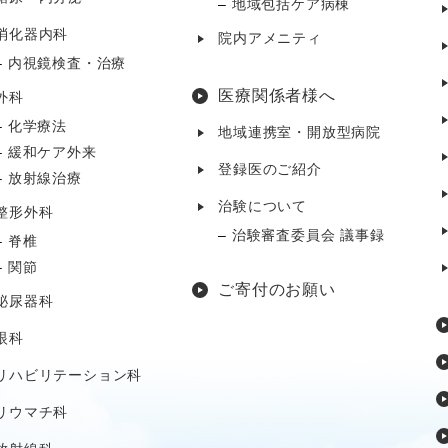
地域包括ケア病棟
消化器内科
院内アメニティ
内視鏡検査・治療
医療関係者様へ
外科
化学療法
地域連携室・開放型病院
緩和ケア外来
登録医のご紹介
放射線治療
治験について
整形外科
治験審査委員会 議事録
脊椎
関節
ご寄付のお願い
泌尿器科
眼科
リハビリテーション科
リウマチ科