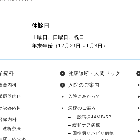
休診日
土曜日、日曜日、祝日
年末年始（12月29日～1月3日）
診療科
健康診断・人間ドック
総合内科
入院のご案内
循環器内科
入院にあたって
呼吸器内科
病棟のご案内
一般病棟4A/4B/5B
腎臓内科
緩和ケア病棟
透析療法
回復期リハビリ病棟
糖尿・内分泌