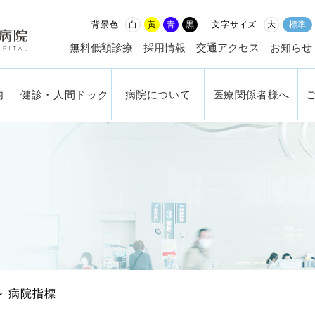
社会福祉法人 恩賜財団済生
白
黄
青
黒
大
標準
背景色
文字サイズ
無料低額診療
採用情報
交通アクセス
お知らせ
内
健診・人間ドック
病院について
医療関係者様へ
病院指標