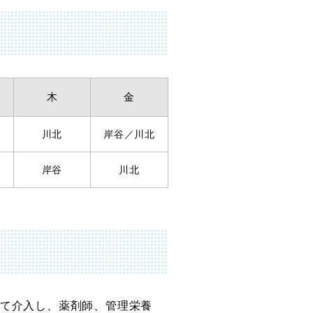
木
金
川北
岸谷／川北
岸谷
川北
て介入し、薬剤師、管理栄養