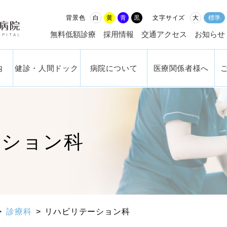
社会福祉法人 恩賜財団済生
白
黄
青
黒
大
標準
背景色
文字サイズ
無料低額診療
採用情報
交通アクセス
お知らせ
内
健診・人間ドック
病院について
医療関係者様へ
ーション科
診療科
リハビリテーション科