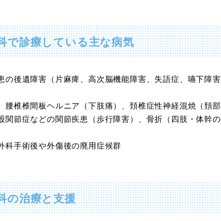
科で診療している主な病気
患の後遺障害（片麻痺、高次脳機能障害、失語症、嚥下障害
、腰椎椎間板ヘルニア（下肢痛）、頚椎症性神経混焼（頚部
股関節症などの関節疾患（歩行障害）、骨折（四肢・体幹の
外科手術後や外傷後の廃用症候群
科の治療と支援