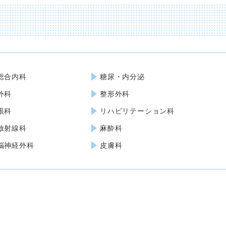
総合内科
糖尿・内分泌
外科
整形外科
眼科
リハビリテーション科
放射線科
麻酔科
脳神経外科
皮膚科