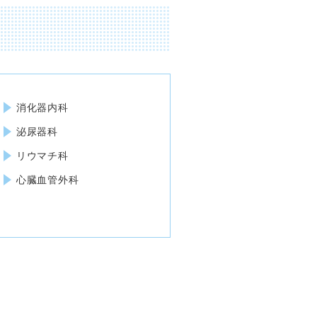
消化器内科
泌尿器科
リウマチ科
心臓血管外科