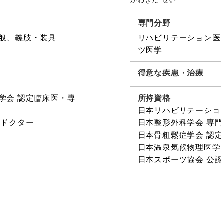
かわきた せい
専門分野
般、義肢・装具
リハビリテーション医
ツ医学
得意な疾患・治療
学会 認定臨床医・専
所持資格
日本リハビリテーショ
ツドクター
日本整形外科学会 専
日本骨粗鬆症学会 認
日本温泉気候物理医学
日本スポーツ協会 公