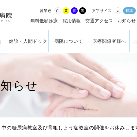
社会福祉法人 恩賜財団済生
白
黄
青
黒
大
標準
背景色
文字サイズ
無料低額診療
採用情報
交通アクセス
お知らせ
内
健診・人間ドック
病院について
医療関係者様へ
お知らせ
月中の糖尿病教室及び骨粗しょう症教室の開催をお休みしま