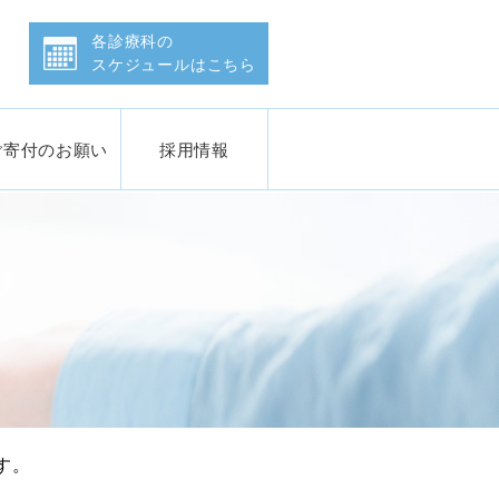
会 石川県済生会金沢病院
各診療科の
スケジュールはこちら
ご寄付のお願い
採用情報
す。