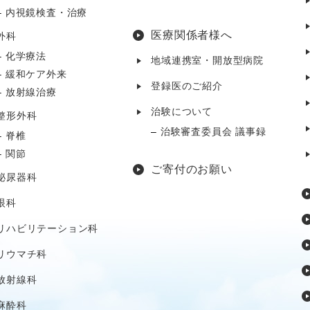
内視鏡検査・治療
医療関係者様へ
外科
化学療法
地域連携室・開放型病院
緩和ケア外来
登録医のご紹介
放射線治療
治験について
整形外科
治験審査委員会 議事録
脊椎
関節
ご寄付のお願い
泌尿器科
眼科
リハビリテーション科
リウマチ科
放射線科
麻酔科