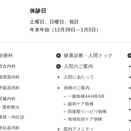
休診日
土曜日、日曜日、祝日
年末年始（12月29日～1月3日）
診療科
健康診断・人間ドック
総合内科
入院のご案内
循環器内科
入院にあたって
呼吸器内科
病棟のご案内
一般病棟4A/4B/5B
腎臓内科
緩和ケア病棟
透析療法
回復期リハビリ病棟
糖尿・内分泌
地域包括ケア病棟
消化器内科
院内アメニティ