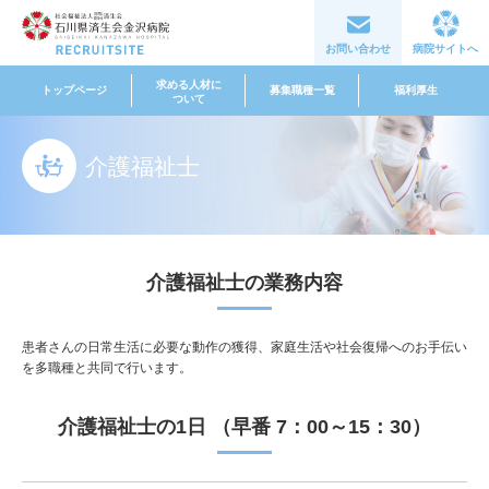
お問い合わせ
病院サイトへ
求める人材に
トップページ
募集職種一覧
福利厚生
ついて
介護福祉士
介護福祉士の業務内容
患者さんの日常生活に必要な動作の獲得、家庭生活や社会復帰へのお手伝い
を多職種と共同で行います。
介護福祉士の1日 （早番 7：00～15：30）