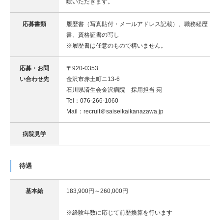
験いただきます。
応募書類
履歴書（写真貼付・メールアドレス記載）、職務経歴
書、資格証書の写し
※履歴書は任意のもので構いません。
応募・お問
〒920-0353
い合わせ先
金沢市赤土町ニ13-6
石川県済生会金沢病院 採用担当 宛
Tel：076‐266‐1060
Mail：recruit＠saiseikaikanazawa.jp
病院見学
待遇
基本給
183,900円～260,000円
※経験年数に応じて前歴換算を行います