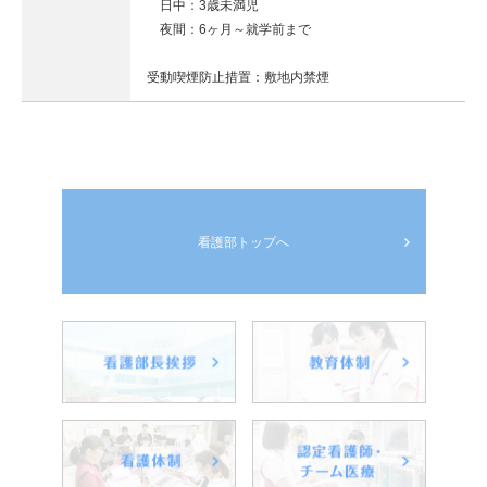
日中：3歳未満児
夜間：6ヶ月～就学前まで
受動喫煙防止措置：敷地内禁煙
看護部トップへ