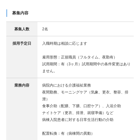
募集内容
募集人数
2名
採用予定日
入職時期は相談に応じます
雇用形態：正規職員（フルタイム、夜勤有）
試用期間：有（3ヶ月）試用期間中の条件変更はあり
ません。
業務内容
病院内における介護福祉業務
夜間勤務、モーニングケア（気象、更衣、整容、排
泄）
食事介助（配膳、下膳、口腔ケア）、入浴介助
ナイトケア（更衣、排泄、就寝準備）など
病棟入院患者に対する日常生活行動の介助
配置転換：有（病棟間の異動）