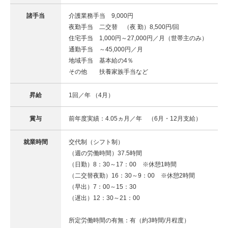
諸手当
介護業務手当 9,000円
夜勤手当 二交替 （夜 勤）8,500円/回
住宅手当 1,000円～27,000円／月（世帯主のみ）
通勤手当 ～45,000円／月
地域手当 基本給の4％
その他 扶養家族手当など
昇給
1回／年 （4月）
賞与
前年度実績：4.05ヵ月／年 （6月・12月支給）
就業時間
交代制（シフト制）
（週の労働時間）37.5時間
（日勤）8：30～17：00 ※休憩1時間
（二交替夜勤）16：30～9：00 ※休憩2時間
（早出）7：00～15：30
（遅出）12：30～21：00
所定労働時間の有無：有（約3時間/月程度）