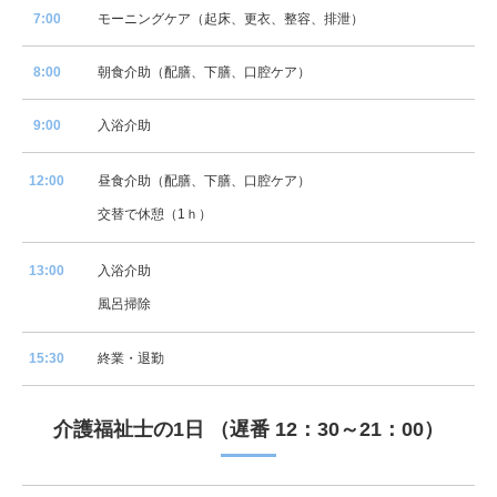
7:00
モーニングケア（起床、更衣、整容、排泄）
8:00
朝食介助（配膳、下膳、口腔ケア）
9:00
入浴介助
12:00
昼食介助（配膳、下膳、口腔ケア）
交替で休憩（1ｈ）
13:00
入浴介助
風呂掃除
15:30
終業・退勤
介護福祉士の1日 （遅番 12：30～21：00）