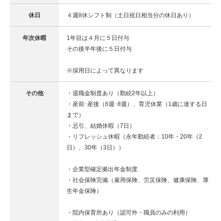
休日
４週8休シフト制（土日祝日相当分の休日あり）
年次休暇
1年目は４月に５日付与
その後半年後に５日付与
※採用日によって異なります
その他
・退職金制度あり（勤続2年以上）
・産前･産後（6週･8週）、育児休業（1歳に達する日
まで）
・忌引、結婚休暇（7日）
・リフレッシュ休暇（永年勤続者：10年・20年（2
日）、30年（3日））
・企業型確定拠出年金制度
・社会保険完備（雇用保険、労災保険、健康保険、厚
生年金保険）
・院内保育所あり（認可外・職員のみの利用）