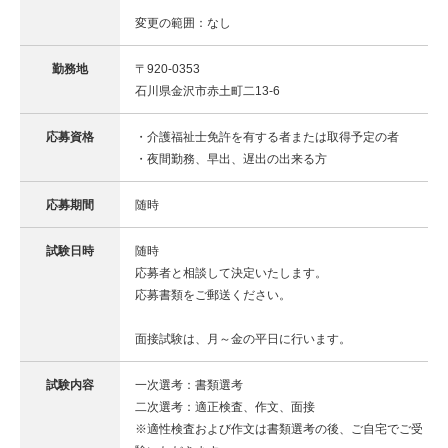
変更の範囲：なし
勤務地
〒920-0353
石川県金沢市赤土町二13-6
応募資格
・介護福祉士免許を有する者または取得予定の者
・夜間勤務、早出、遅出の出来る方
応募期間
随時
試験日時
随時
応募者と相談して決定いたします。
応募書類をご郵送ください。
面接試験は、月～金の平日に行います。
試験内容
一次選考：書類選考
二次選考：適正検査、作文、面接
※適性検査および作文は書類選考の後、ご自宅でご受